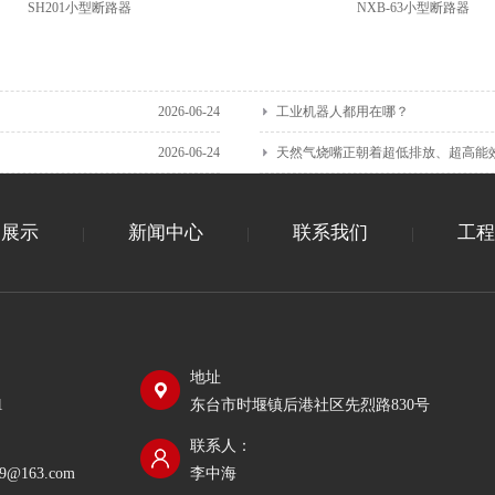
SH201小型断路器
NXB-63小型断路器
2026-06-24
工业机器人都用在哪？
2026-06-24
天然气烧嘴正朝着超低排放、超高能
品展示
新闻中心
联系我们
工程
|
|
|
地址
1
东台市时堰镇后港社区先烈路830号
联系人：
989@163.com
李中海