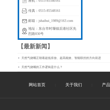
座机：0515-85540161
传真：0515-85548161
邮箱：jshaihui_1989@163.com
地址：东台市时堰镇后港社区先
烈路830号
【最新新闻】
天然气烧嘴正朝着超低排放、超高能效、智能联控的方向前进
天然气烧嘴的工作逻辑是什么？
网站首页
关于我们
产
|
|