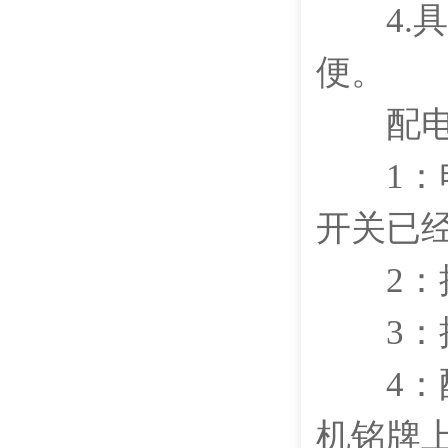
4.具
便。
配电
1：电
开关已经
2：按
3：按
4：配
机铭牌