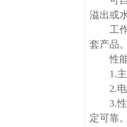
可自动
溢出或
工作稳
套产品
性能
1.主
2.电
3.性
定可靠